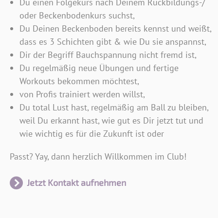
Du einen Folgekurs nach Deinem Rückbildungs-/
oder Beckenbodenkurs suchst,
Du Deinen Beckenboden bereits kennst und weißt,
dass es 3 Schichten gibt & wie Du sie anspannst,
Dir der Begriff Bauchspannung nicht fremd ist,
Du regelmäßig neue Übungen und fertige
Workouts bekommen möchtest,
von Profis trainiert werden willst,
Du total Lust hast, regelmäßig am Ball zu bleiben,
weil Du erkannt hast, wie gut es Dir jetzt tut und
wie wichtig es für die Zukunft ist oder
Passt? Yay, dann herzlich Willkommen im Club!
Jetzt Kontakt aufnehmen