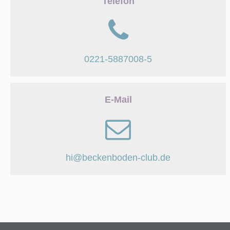
Telefon
0221-5887008-5
E-Mail
hi@beckenboden-club.de