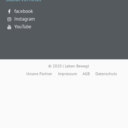
facebook
Instagram
YouTube
© 2020 | Leben Bewegt
Unsere Partner
Impressum
AGB
Datenschutz