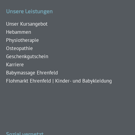
Unsere Leistungen
Unser Kursangebot
Hebammen
Physiotherapie
Osteopathie
Geschenkgutschein
Karriere
Babymassage Ehrenfeld
Flohmarkt Ehrenfeld | Kinder- und Babykleidung
Sozial vernetzt