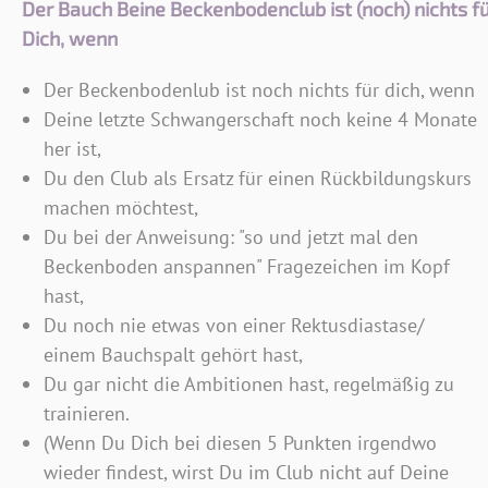
Der Bauch Beine Beckenbodenclub ist (noch) nichts f
Dich, wenn
Der Beckenbodenlub ist noch nichts für dich, wenn
Deine letzte Schwangerschaft noch keine 4 Monate
her ist,
Du den Club als Ersatz für einen Rückbildungskurs
machen möchtest,
Du bei der Anweisung: "so und jetzt mal den
Beckenboden anspannen" Fragezeichen im Kopf
hast,
Du noch nie etwas von einer Rektusdiastase/
einem Bauchspalt gehört hast,
Du gar nicht die Ambitionen hast, regelmäßig zu
trainieren.
(Wenn Du Dich bei diesen 5 Punkten irgendwo
wieder findest, wirst Du im Club nicht auf Deine