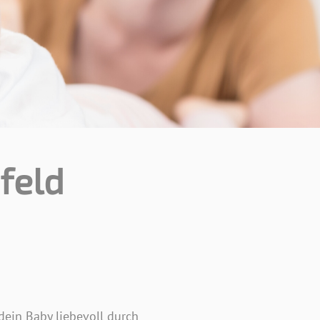
feld
dein Baby liebevoll durch