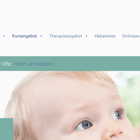
Kursangebot
Therapieangebot
Hebammen
Onlinean
0 Uhr.
>Jetzt anmelden<