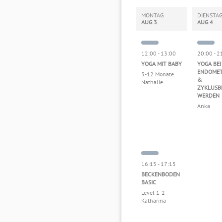
Trainer*in
MONTAG
DIENSTA
AUG 3
AUG 4
12:00 - 13:00
20:00 - 2
YOGA MIT BABY
YOGA BEI
ENDOMET
3-12 Monate
&
Nathalie
ZYKLUSB
WERDEN
Anka
16:15 - 17:15
BECKENBODEN
BASIC
Level 1-2
Katharina