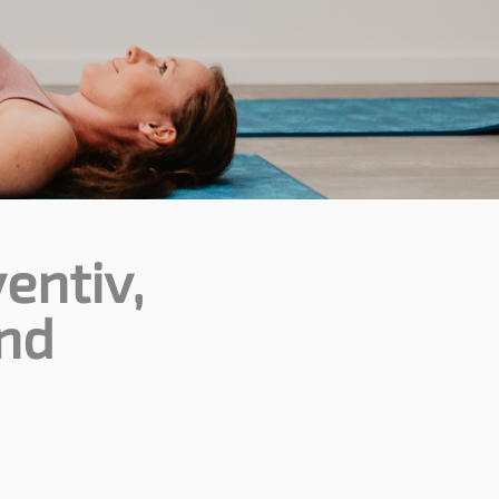
entiv,
nd