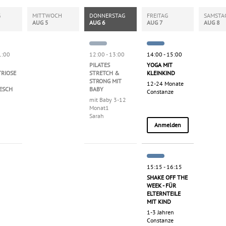
Klassentyp
G
MITTWOCH
DONNERSTAG
FREITAG
SAMSTA
AUG 5
AUG 6
AUG 7
AUG 8
1:00
12:00 - 13:00
14:00 - 15:00
PILATES
YOGA MIT
RIOSE
STRETCH &
KLEINKIND
STRONG MIT
12-24 Monate
ESCH
BABY
Constanze
mit Baby 3-12
Monat1
Sarah
Anmelden
15:15 - 16:15
SHAKE OFF THE
WEEK - FÜR
ELTERNTEILE
MIT KIND
1-3 Jahren
Constanze