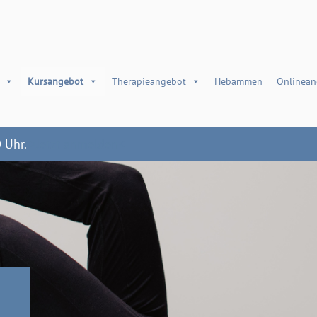
Kursangebot
Therapieangebot
Hebammen
Onlinean
0 Uhr.
>Jetzt anmelden<