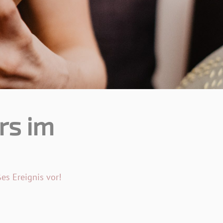
rs im
s Ereignis vor!