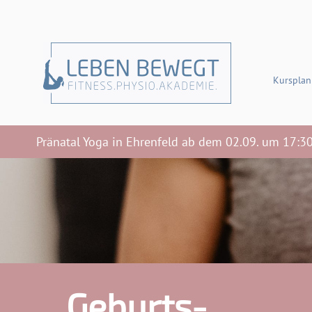
Kursplan
Pränatal Yoga in Ehrenfeld ab dem 02.09. um 17:3
Geburts-