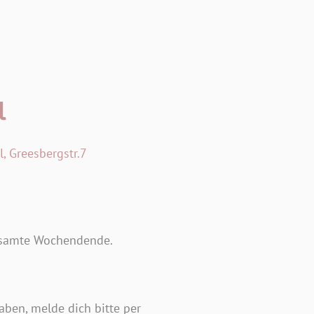
l
, Greesbergstr.7
gesamte Wochendende.
aben, melde dich bitte per