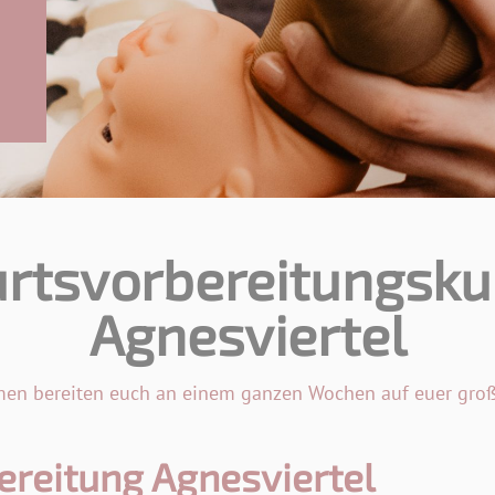
rtsvorbereitungsku
Agnesviertel
n bereiten euch an einem ganzen Wochen auf euer große
reitung Agnesviertel